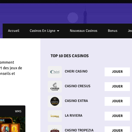
Accueil
Casinos En Ligne
Nouveaux Casinos
Bonus
Je
TOP 10 DES CASINOS
z comment
rt des jeux de
CHERI CASINO
JOUER
nseils et
CASINO CRESUS
JOUER
CASINO EXTRA
JOUER
WMS
LA RIVIERA
JOUER
CASINO TROPEZIA
JOUER