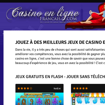
JOUEZ À DES MEILLEURS JEUX DE CASINO 
Dans la vie, il y a très peu de choses qui sont aussi satisfaisant
améliorer vos compétences, vous avez la possibilité de gagner plus
casino en ligne, c'est une bonne chose de savoir que vous pouvez 
beaucoup d'expérience de jeu, vous en avez la possibilité ! C'est 
JEUX GRATUITS EN FLASH - JOUER SANS TÉLÉ
NetEnt